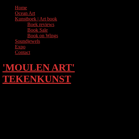
Skip
Home
to
Ocean Art
content
Kunstboek | Art book
Boek reviews
Book Sale
Book on Wings
Soundjewels
Expo
Contact
'MOULEN ART'
TEKENKUNST
Home
Beweging en ritme vormen de essentie van mijn creaties.
In de meditatieve tekenlijn onderzoek ik de verbinding
tussen tijd, ruimte en levensenergie.