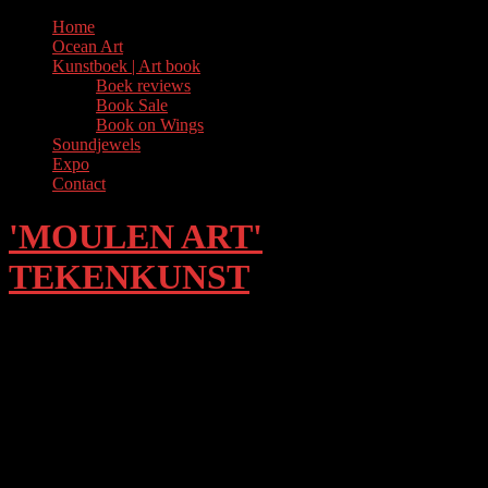
Skip
Home
to
Ocean Art
content
Kunstboek | Art book
Boek reviews
Book Sale
Book on Wings
Soundjewels
Expo
Contact
'MOULEN ART'
TEKENKUNST
Kunstboek | Art book
Op vleugels, drie eeuwen ballet in scènes
Beleef ballet in al zijn hoogte- en dieptepunten.
Voert de danser een duet of een duel; wint het licht of