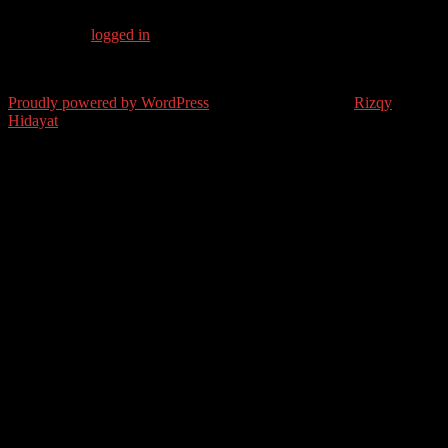
You must be
logged in
to post a comment.
2026 ~ 2009 © Moulen Art Tekenkunst | All rights reserved
Proudly powered by WordPress
•
Theme: Padhang by
Rizqy
Hidayat
.