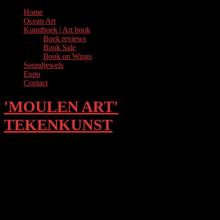
Skip
Home
to
Ocean Art
content
Kunstboek | Art book
Boek reviews
Book Sale
Book on Wings
Soundjewels
Expo
Contact
'MOULEN ART'
TEKENKUNST
Expo
Marion Moulen is beeldend kunstenaar afgestudeerd aan