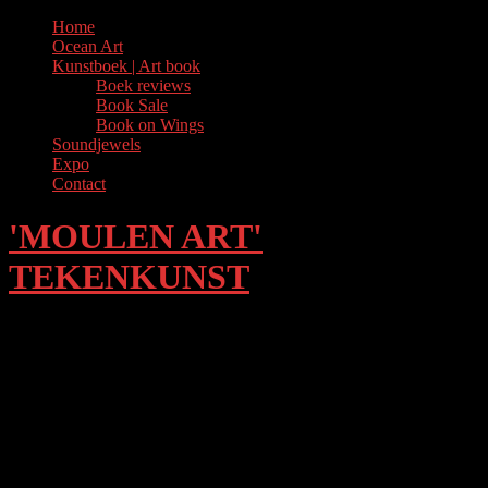
Skip
Home
to
Ocean Art
content
Kunstboek | Art book
Boek reviews
Book Sale
Book on Wings
Soundjewels
Expo
Contact
'MOULEN ART'
TEKENKUNST
Ocean Art
‘Planet Oxygen, your first breath’
‘Onze Waterplaneet
‘